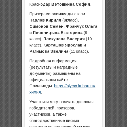
Краснодар
Ветошкина София
.
Призерами олимпиады стали
Павлов Кирилл
(8класс),
Симонов Семён
,
Франчук Ольга
и
Печеницына Екатерина
(9
класс),
Плекунова Валерия
(10
класс),
Карташов Ярослав
и
Рагимова Эвелина
(11 класс).
Подробная информация
(результаты и наградные
документы) размещены на
официальном сайте
Олимпиады:
https://olymp.kubsu.ru/
химия
.
Участники могут скачать дипломы
победителей, призеров,
участников, а также
благодарственные письма
учителям по следующей ссылке: