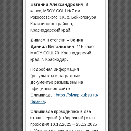
Евгений Александрович
, 8
класс, МБОУ СОШ №7 им.
Рокоссовского К.К. х. Бойкопонура
Калининского района,
Краснодарский край.
Диплом II степени –
Зенин
Даниил Витальевич
, 11Б класс,
МАОУ СОШ 70, Краснодарский
край, г. Краснодар.
Подробная информация
(результаты и наградные
документы) размещены на
официальном сайте
Олимпиады:
https://olymp.kubsu.ru/
физика
.
Олимпиада проводилась в два
этапа: первый (отборочный) этап
проходил 10.12.2025 – 25.12.2025
г. Участие в первом этапе являлось