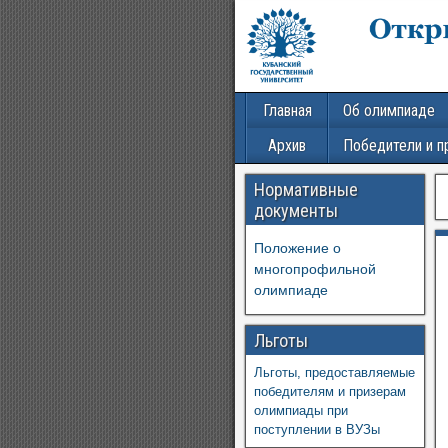
Главная
Об олимпиаде
Архив
Победители и п
Нормативные
документы
Положение о
многопрофильной
олимпиаде
Льготы
Льготы, предоставляемые
победителям и призерам
олимпиады при
поступлении в ВУЗы