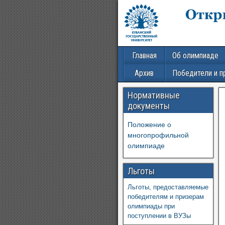
Главная
Об олимпиаде
Архив
Победители и п
Нормативные
документы
Положение о
многопрофильной
олимпиаде
Льготы
Льготы, предоставляемые
победителям и призерам
олимпиады при
поступлении в ВУЗы