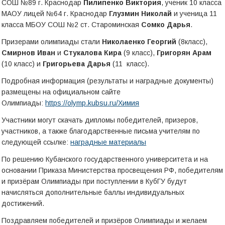
СОШ №89 г. Краснодар
Пилипенко Виктория
, ученик 10 класса
МАОУ лицей №64 г. Краснодар
Глузмин Николай
и ученица 11
класса МБОУ СОШ №2 ст. Староминская
Сомко Дарья
.
Призерами олимпиады стали
Николаенко Георгий
(8класс),
Смирнов Иван
и
Стукалова Кира
(9 класс),
Григорян Арам
(10 класс) и
Григорьева Дарья
(11 класс).
Подробная информация (результаты и наградные документы)
размещены на официальном сайте
Олимпиады:
https://olymp.kubsu.ru/Химия
Участники могут скачать дипломы победителей, призеров,
участников, а также благодарственные письма учителям по
следующей ссылке:
наградные материалы
По решению Кубанского государственного университета и на
основании Приказа Министерства просвещения РФ, победителям
и призёрам Олимпиады при поступлении в КубГУ будут
начисляться дополнительные баллы индивидуальных
достижений.
Поздравляем победителей и призёров Олимпиады и желаем